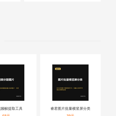
视频帧提取工具
睿君图片批量横竖屏分类
68
元
39
元