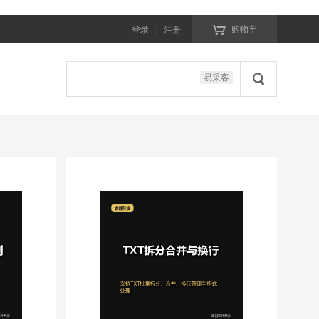

购物车
登录
|
注册

易采客