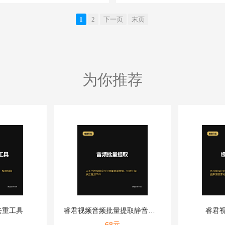
1
2
下一页
末页
为你推荐
去重工具
睿君视频音频批量提取静音替换
睿君
68
元