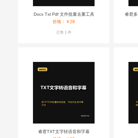
Docx Txt Pdf 文件批量去重工具
睿君多
价格：￥
28
已售 1 件
睿君TXT文字转语音和字幕