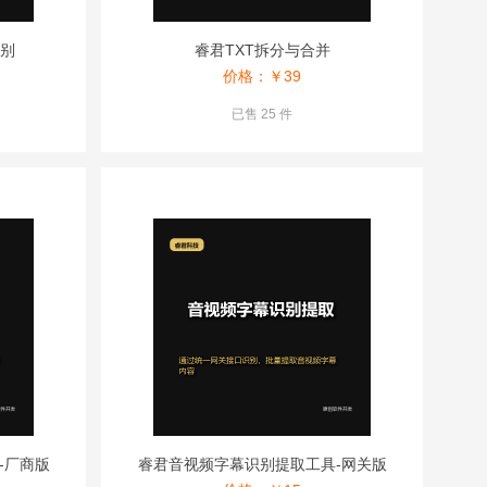
识别
睿君TXT拆分与合并
价格：￥
39
已售 25 件
-厂商版
睿君音视频字幕识别提取工具-网关版