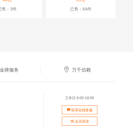
已售：3件
已售：64件

金牌服务
万千信赖
工作日 9:00-18:00

联系在线客服

会员登录