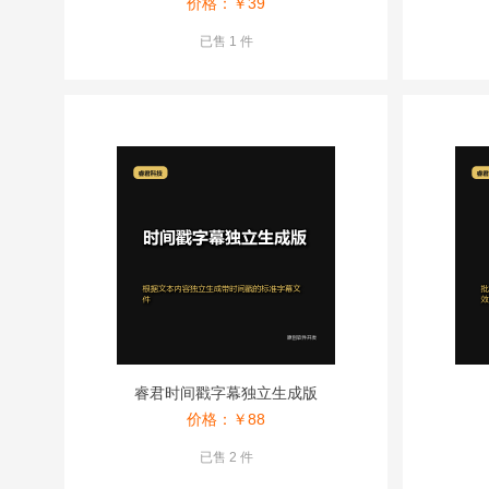
价格：￥
39
已售 1 件
睿君时间戳字幕独立生成版
价格：￥
88
已售 2 件