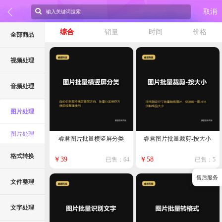
取消
综合
销量
时间
价格
全部商品
视频处理
音频处理
图片处理
图片处理
睿君图片批量横竖屏分类
睿君图片批量裁剪-按大小
格式转换
￥39
￥58
已售：64
已售：5
售后服务
文件整理
文字处理