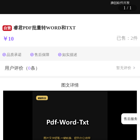
1
/
1
睿君PDF批量转WORD和TXT
自营
￥10
已售：2件
品质承诺
售后保障
如实描述
用户评价（
0
条）
暂无评价
图文详情
售后服务