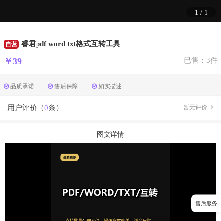
1
/
1
睿君pdf word txt格式互转工具
自营
￥39
已售：3件
品质承诺
售后保障
如实描述
用户评价（
0
条）
暂无评价
图文详情
售后服务