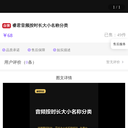
1
/
1
睿君音频按时长大小名称分类
自营
￥68
已售：49件
售后服务
品质承诺
售后保障
如实描述
用户评价（
0
条）
暂无评价
图文详情