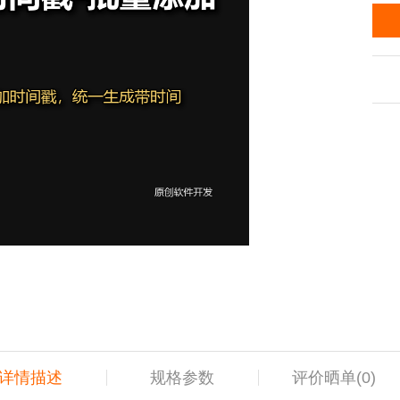
详情描述
规格参数
评价晒单(
0
)