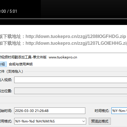
版下载地址：
http://down.tuokepro.cn/zzgj/1208IOGFHDG.zip
加下载地址
：
http://down.tuokepro.cn/zzgj/1207LGOIEHHG.zi