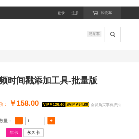

购物车
登录
|
注册

易采客
频时间戳添加工具-批量版
￥
158.00
价：
VIP￥
126.40
SVIP￥
94.80
会员购买享有折扣
数量：
年卡
永久卡