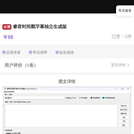
1
/
1
售后服务
睿君时间戳字幕独立生成版
自营
￥88
已售：2件
品质承诺
售后保障
如实描述
用户评价（
0
条）
暂无评价
图文详情