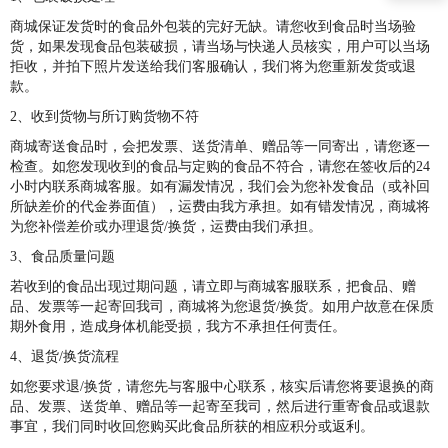
商城保证发货时的食品外包装的完好无缺。请您收到食品时当场验
货，如果发现食品包装破损，请当场与快递人员核实，用户可以当场
拒收，并拍下照片发送给我们客服确认，我们将为您重新发货或退
款。
2、收到货物与所订购货物不符
商城寄送食品时，会把发票、送货清单、赠品等一同寄出，请您逐一
检查。如您发现收到的食品与定购的食品不符合，请您在签收后的24
小时内联系商城客服。如有漏发情况，我们会为您补发食品（或补回
所缺差价的代金券面值），运费由我方承担。如有错发情况，商城将
为您补偿差价或办理退货/换货，运费由我们承担。
3、食品质量问题
若收到的食品出现过期问题，请立即与商城客服联系，把食品、赠
品、发票等一起寄回我司，商城将为您退货/换货。如用户故意在保质
期外食用，造成身体机能受损，我方不承担任何责任。
4、退货/换货流程
如您要求退/换货，请您先与客服中心联系，核实后请您将要退换的商
品、发票、送货单、赠品等一起寄至我司，然后进行重寄食品或退款
事宜，我们同时收回您购买此食品所获的相应积分或返利。